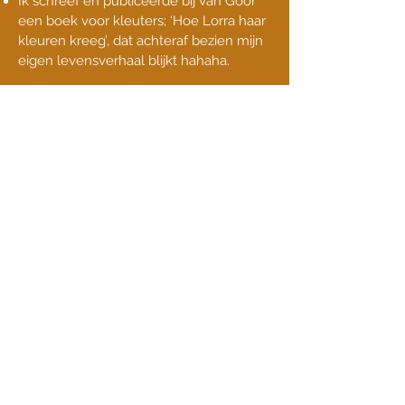
Ik schreef en publiceerde bij Van Goor
een boek voor kleuters; ‘Hoe Lorra haar
kleuren kreeg’, dat achteraf bezien mijn
eigen levensverhaal blijkt hahaha.
Ik ben gediplomeerd Holistisch
Kindertekendocent.
Ik werkte na mijn laatste baan in de
journalistiek vier jaar in het
basisonderwijs in de Bijlmer waar ik op
mijn geheel eigen wijze beeldende
vorming en creatieve therapie gaf, maar
vooral vertrouwenspersoon werd van
kinderen en ouders en eigenlijk ook
daar mijn heldervoelen inzette en
healingsessies gaf.
Ik ben gek op katten en heb er twee,
Chewy en Luke, broertjes. Zij helpen me
energetisch te ontladen van