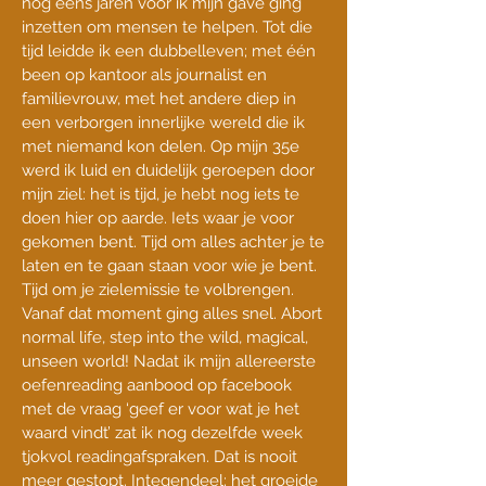
nog eens jaren voor ik mijn gave ging
inzetten om mensen te helpen. Tot die
tijd leidde ik een dubbelleven; met één
been op kantoor als journalist en
familievrouw, met het andere diep in
een verborgen innerlijke wereld die ik
met niemand kon delen. Op mijn 35e
werd ik luid en duidelijk geroepen door
mijn ziel: het is tijd, je hebt nog iets te
doen hier op aarde. Iets waar je voor
gekomen bent. Tijd om alles achter je te
laten en te gaan staan voor wie je bent.
Tijd om je zielemissie te volbrengen.
Vanaf dat moment ging alles snel. Abort
normal life, step into the wild, magical,
unseen world! Nadat ik mijn allereerste
oefenreading aanbood op facebook
met de vraag ‘geef er voor wat je het
waard vindt’ zat ik nog dezelfde week
tjokvol readingafspraken. Dat is nooit
meer gestopt. Integendeel; het groeide