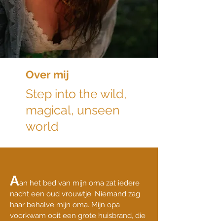
Over mij
Step into the wild,
magical, unseen
world
A
an het bed van mijn oma zat iedere
nacht een oud vrouwtje. Niemand zag
haar behalve mijn oma.
Mijn opa
voorkwam ooit een grote huisbrand, die